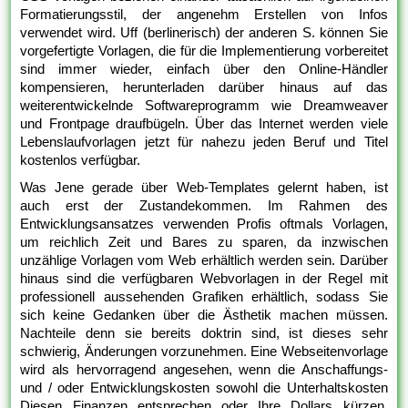
Formatierungsstil, der angenehm Erstellen von Infos
verwendet wird. Uff (berlinerisch) der anderen S. können Sie
vorgefertigte Vorlagen, die für die Implementierung vorbereitet
sind immer wieder, einfach über den Online-Händler
kompensieren, herunterladen darüber hinaus auf das
weiterentwickelnde Softwareprogramm wie Dreamweaver
und Frontpage draufbügeln. Über das Internet werden viele
Lebenslaufvorlagen jetzt für nahezu jeden Beruf und Titel
kostenlos verfügbar.
Was Jene gerade über Web-Templates gelernt haben, ist
auch erst der Zustandekommen. Im Rahmen des
Entwicklungsansatzes verwenden Profis oftmals Vorlagen,
um reichlich Zeit und Bares zu sparen, da inzwischen
unzählige Vorlagen vom Web erhältlich werden sein. Darüber
hinaus sind die verfügbaren Webvorlagen in der Regel mit
professionell aussehenden Grafiken erhältlich, sodass Sie
sich keine Gedanken über die Ästhetik machen müssen.
Nachteile denn sie bereits doktrin sind, ist dieses sehr
schwierig, Änderungen vorzunehmen. Eine Webseitenvorlage
wird als hervorragend angesehen, wenn die Anschaffungs-
und / oder Entwicklungskosten sowohl die Unterhaltskosten
Diesen Finanzen entsprechen oder Ihre Dollars kürzen.