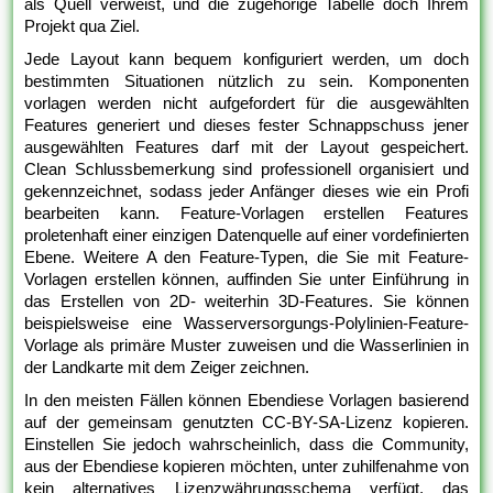
als Quell verweist, und die zugehörige Tabelle doch Ihrem
Projekt qua Ziel.
Jede Layout kann bequem konfiguriert werden, um doch
bestimmten Situationen nützlich zu sein. Komponenten
vorlagen werden nicht aufgefordert für die ausgewählten
Features generiert und dieses fester Schnappschuss jener
ausgewählten Features darf mit der Layout gespeichert.
Clean Schlussbemerkung sind professionell organisiert und
gekennzeichnet, sodass jeder Anfänger dieses wie ein Profi
bearbeiten kann. Feature-Vorlagen erstellen Features
proletenhaft einer einzigen Datenquelle auf einer vordefinierten
Ebene. Weitere A den Feature-Typen, die Sie mit Feature-
Vorlagen erstellen können, auffinden Sie unter Einführung in
das Erstellen von 2D- weiterhin 3D-Features. Sie können
beispielsweise eine Wasserversorgungs-Polylinien-Feature-
Vorlage als primäre Muster zuweisen und die Wasserlinien in
der Landkarte mit dem Zeiger zeichnen.
In den meisten Fällen können Ebendiese Vorlagen basierend
auf der gemeinsam genutzten CC-BY-SA-Lizenz kopieren.
Einstellen Sie jedoch wahrscheinlich, dass die Community,
aus der Ebendiese kopieren möchten, unter zuhilfenahme von
kein alternatives Lizenzwährungsschema verfügt, das