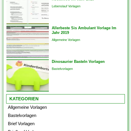
Ihrer Liebsten hinzufügen. Im
Lebenslauf Vorlagen
einfachsten Fall einziehen sich
Vorlagen herauf ein
vorgefertigtes Planung und
Allerbeste Sis Ambulant Vorlage Im
Format, das als Grundlage
Jahr 2019
für...
Allgemeine Vorlagen
Dinosaurier Basteln Vorlagen
Bastelvorlagen
KATEGORIEN
Allgemeine Vorlagen
Bastelvorlagen
Brief Vorlagen