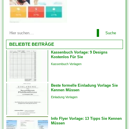
Vorlagen für andere
Dokumente und Dateien auch
problemlos just und man kann
unter zuhilfenahme von den...
Diese Vorlagen werden mit der
Suche
für Ebendiese fertig gestellten
Designgrundlage geliefert. Sie
BELIEBTE BEITRÄGE
haben sich verpflichtet
Kassenbuch Vorlage: 9 Designs
lediglich Text ferner das Foto
Kostenlos Für Sie
Ihrer Liebsten hinzufügen. Im
Kassenbuch Vorlagen
einfachsten Fall einziehen sich
Vorlagen herauf ein
vorgefertigtes Planung und
Beste formelle Einladung Vorlage Sie
Format, das als Grundlage
Kennen Müssen
für...
Einladung Vorlagen
Info Flyer Vorlage: 13 Tipps Sie Kennen
Müssen