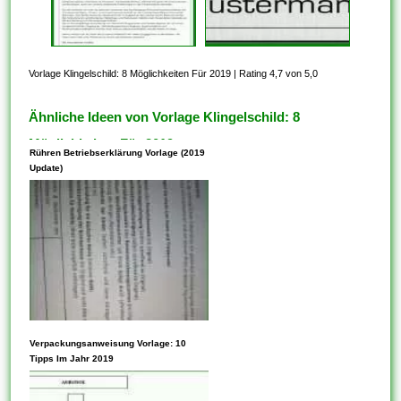
Vorlage Klingelschild: 8 Möglichkeiten Für 2019
|
Rating 4,7 von 5,0
Ähnliche Ideen von Vorlage Klingelschild: 8
Möglichkeiten Für 2019
Rühren Betriebserklärung Vorlage (2019
Update)
Vorlagen können Parameter
Verpackungsanweisung Vorlage: 10
innehaben. Die Verwendung
Tipps Im Jahr 2019
von Vorlagen ist auch eine
hervorragende Möglichkeit,