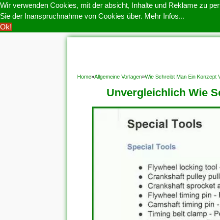
Wir verwenden Cookies, mit der absicht, Inhalte und Reklame zu pers
Sie der Inanspruchnahme von Cookies über.
Mehr Infos...
Ok!
HOME
COOKIE POLITIK
COPYRIGHT
D
Home
»
Allgemeine Vorlagen
»
Wie Schreibt Man Ein Konzept V
Unvergleichlich Wie S