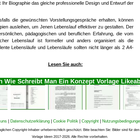
 Ihr Biographie das gleiche professionelle Design und Entwurf der
sfalls die gewünschten Vorstellungsgespräche erhalten, können
pien ausleihen, um Jenen Lebenslauf effektiver zu gestalten. Der
ersönlichen, pädagogischen und beruflichen Erfahrung, die vom
r Lebenslauf ist formeller und anders organisiert als die
ente Lebensläufe und Lebensläufe sollten nicht länger als 2 A4-
Lesen Sie auch:
ch Wie Schreibt Man Ein Konzept Vorlage Likea
 uns
|
Datenschutzerklärung
|
Cookie Politik
|
Copyright
|
Nutzungsbedingung
nglichen Copyright-Inhaber urheberrechtlich geschützt. Bitte beachten Sie: Bilder sind für d
Vorlage Ideen 2017-2026. Alle Rechte vorbehalten.