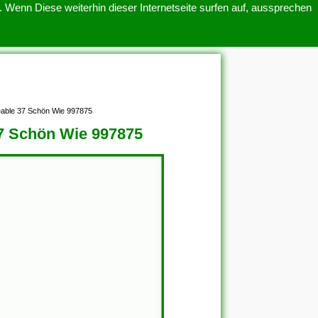
 Wenn Diese weiterhin dieser Internetseite surfen auf, aussprechen
SITEMAP
ÜBER UNS
keable 37 Schön Wie 997875
37 Schön Wie 997875