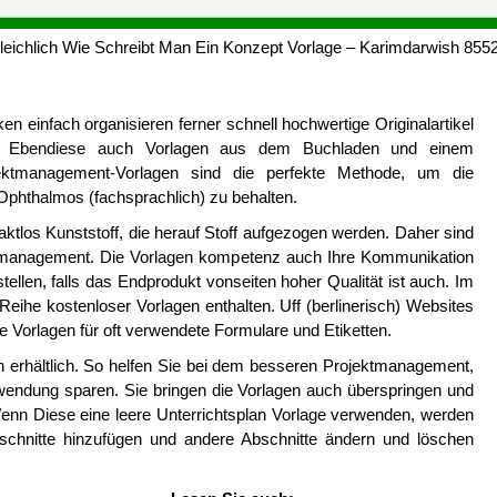
leichlich Wie Schreibt Man Ein Konzept Vorlage – Karimdarwish 855
 einfach organisieren ferner schnell hochwertige Originalartikel
en Ebendiese auch Vorlagen aus dem Buchladen und einem
ojektmanagement-Vorlagen sind die perfekte Methode, um die
Ophthalmos (fachsprachlich) zu behalten.
aktlos Kunststoff, die herauf Stoff aufgezogen werden. Daher sind
ktmanagement. Die Vorlagen kompetenz auch Ihre Kommunikation
llen, falls das Endprodukt vonseiten hoher Qualität ist auch. Im
 Reihe kostenloser Vorlagen enthalten. Uff (berlinerisch) Websites
e Vorlagen für oft verwendete Formulare und Etiketten.
n erhältlich. So helfen Sie bei dem besseren Projektmanagement,
fwendung sparen. Sie bringen die Vorlagen auch überspringen und
nn Diese eine leere Unterrichtsplan Vorlage verwenden, werden
bschnitte hinzufügen und andere Abschnitte ändern und löschen