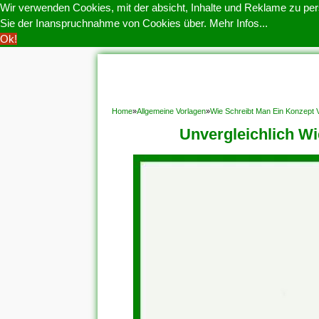
Wir verwenden Cookies, mit der absicht, Inhalte und Reklame zu pers
Sie der Inanspruchnahme von Cookies über.
Mehr Infos...
Ok!
HOME
COOKIE POLITIK
COPYRIGHT
D
Home
»
Allgemeine Vorlagen
»
Wie Schreibt Man Ein Konzept V
Unvergleichlich W