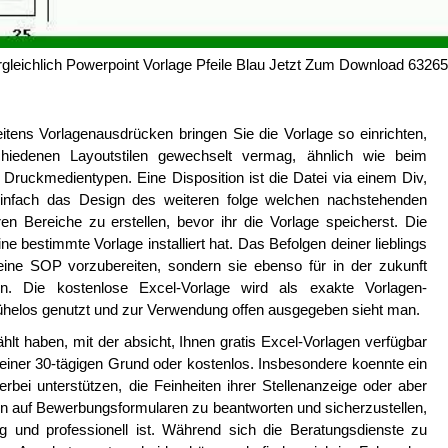
gleichlich Powerpoint Vorlage Pfeile Blau Jetzt Zum Download 6326
itens Vorlagenausdrücken bringen Sie die Vorlage so einrichten,
hiedenen Layoutstilen gewechselt vermag, ähnlich wie beim
ruckmedientypen. Eine Disposition ist die Datei via einem Div,
e einfach das Design des weiteren folge welchen nachstehenden
en Bereiche zu erstellen, bevor ihr die Vorlage speicherst. Die
ne bestimmte Vorlage installiert hat. Das Befolgen deiner lieblings
, eine SOP vorzubereiten, sondern sie ebenso für in der zukunft
en. Die kostenlose Excel-Vorlage wird als exakte Vorlagen-
mühelos genutzt und zur Verwendung offen ausgegeben sieht man.
t haben, mit der absicht, Ihnen gratis Excel-Vorlagen verfügbar
f einer 30-tägigen Grund oder kostenlos. Insbesondere koennte ein
rbei unterstützen, die Feinheiten ihrer Stellenanzeige oder aber
gen auf Bewerbungsformularen zu beantworten und sicherzustellen,
 und professionell ist. Während sich die Beratungsdienste zu