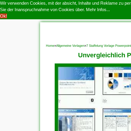
Wir verwenden Cookies, mit der absicht, Inhalte und Reklame zu pers
Sie der Inanspruchnahme von Cookies über.
Mehr Infos...
Ok!
HOME
COOKIE POLITIK
COPYRIGHT
D
Home
»
Allgemeine Vorlagen
»
7 Staffelung Vorlage Powerpoin
Unvergleichlich 