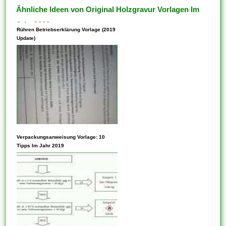
Ähnliche Ideen von Original Holzgravur Vorlagen Im
Jahr 2019
Rühren Betriebserklärung Vorlage (2019
Update)
Vorlagen können Parameter
Verpackungsanweisung Vorlage: 10
innehaben. Die Verwendung
Tipps Im Jahr 2019
von Vorlagen ist auch eine
hervorragende Möglichkeit,
schnell auf Taschenrechner
oder Analysetools zuzugreifen,
die von anderen Personen
erstellt wurden. Wenn die
ausgewählte Vorlage nicht