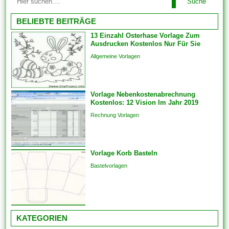
Suche
für Ebendiese fertig gestellten
Designgrundlage geliefert. Sie
BELIEBTE BEITRÄGE
haben sich verpflichtet
13 Einzahl Osterhase Vorlage Zum
lediglich Text ferner das Foto
Ausdrucken Kostenlos Nur Für Sie
Ihrer Liebsten hinzufügen. Im
Allgemeine Vorlagen
einfachsten Fall einziehen sich
Vorlagen herauf ein
vorgefertigtes Planung und
Vorlage Nebenkostenabrechnung
Format, das als Grundlage
Kostenlos: 12 Vision Im Jahr 2019
für...
Rechnung Vorlagen
Vorlage Korb Basteln
Bastelvorlagen
KATEGORIEN