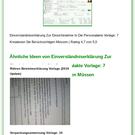
Einverständniserklärung Zur Einsichtnahme In Die Personalakte Vorlage: 7
Kreationen Sie Berücksichtigen Müssen
|
Rating 4,7 von 5,0
Ähnliche Ideen von Einverständniserklärung Zur
Einsichtnahme In Die Personalakte Vorlage: 7
Rühren Betriebserklärung Vorlage (2019
Kreationen Sie Berücksichtigen Müssen
Update)
Vorlagen können Parameter
Verpackungsanweisung Vorlage: 10