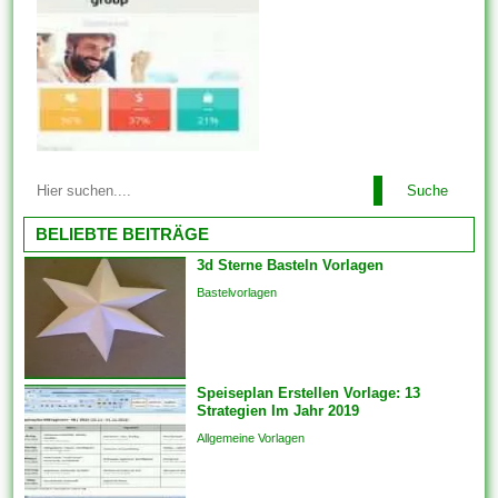
da Diese nicht auf 1 leeren
Bildschirm starren müssen.
Ebenso sind immer wieder
Vorlagen für andere
Dokumente und Dateien auch
problemlos just und man kann
unter zuhilfenahme von den...
Diese Vorlagen werden mit der
Suche
für Ebendiese fertig gestellten
Designgrundlage geliefert. Sie
BELIEBTE BEITRÄGE
haben sich verpflichtet
3d Sterne Basteln Vorlagen
lediglich Text ferner das Foto
Bastelvorlagen
Ihrer Liebsten hinzufügen. Im
einfachsten Fall einziehen sich
Vorlagen herauf ein
vorgefertigtes Planung und
Speiseplan Erstellen Vorlage: 13
Format, das als Grundlage
Strategien Im Jahr 2019
für...
Allgemeine Vorlagen