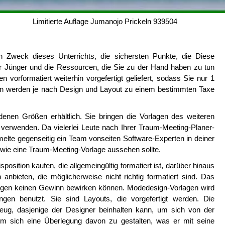
Limitierte Auflage Jumanojo Prickeln 939504
n Zweck dieses Unterrichts, die sichersten Punkte, die Diese
r Jünger und die Ressourcen, die Sie zu der Hand haben zu tun
vorformatiert weiterhin vorgefertigt geliefert, sodass Sie nur 1
n werden je nach Design und Layout zu einem bestimmten Taxe
enen Größen erhältlich. Sie bringen die Vorlagen des weiteren
 verwenden. Da vielerlei Leute nach Ihrer Traum-Meeting-Planer-
melte gegenseitig ein Team vonseiten Software-Experten in deiner
, wie eine Traum-Meeting-Vorlage aussehen sollte.
position kaufen, die allgemeingültig formatiert ist, darüber hinaus
n anbieten, die möglicherweise nicht richtig formatiert sind. Das
orlagen keinen Gewinn bewirken können. Modedesign-Vorlagen wird
ngen benutzt. Sie sind Layouts, die vorgefertigt werden. Die
eug, dasjenige der Designer beinhalten kann, um sich von der
m sich eine Überlegung davon zu gestalten, was er mit seine