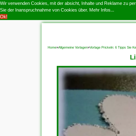
Wir verwenden Cookies, mit der absicht, Inhalte und Reklame zu pers
Sie der Inanspruchnahme von Cookies über.
Mehr Infos...
Ok!
HOME
COOKIE POLITIK
COPYRIGHT
D
Home
»
Allgemeine Vorlagen
»
Vorlage Prickeln: 6 Tipps Sie
L