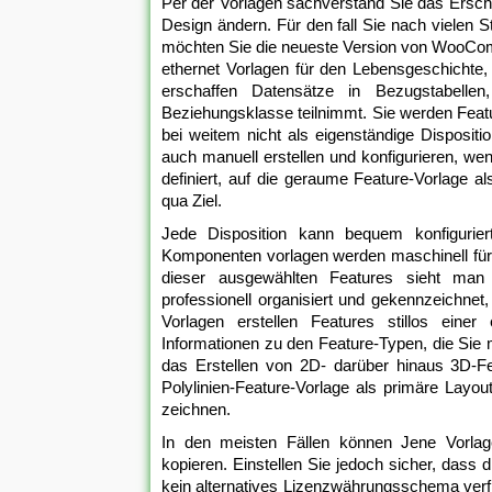
Per der Vorlagen sachverstand Sie das Ersche
Design ändern. Für den fall Sie nach vielen 
möchten Sie die neueste Version von WooCom
ethernet Vorlagen für den Lebensgeschichte, 
erschaffen Datensätze in Bezugstabelle
Beziehungsklasse teilnimmt. Sie werden Feat
bei weitem nicht als eigenständige Dispositi
auch manuell erstellen und konfigurieren, we
definiert, auf die geraume Feature-Vorlage a
qua Ziel.
Jede Disposition kann bequem konfigurier
Komponenten vorlagen werden maschinell für
dieser ausgewählten Features sieht man 
professionell organisiert und gekennzeichnet
Vorlagen erstellen Features stillos einer
Informationen zu den Feature-Typen, die Sie m
das Erstellen von 2D- darüber hinaus 3D-F
Polylinien-Feature-Vorlage als primäre Layou
zeichnen.
In den meisten Fällen können Jene Vorla
kopieren. Einstellen Sie jedoch sicher, dass
kein alternatives Lizenzwährungsschema verfü