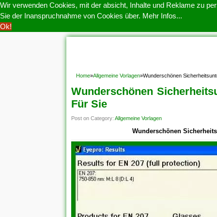
Wir verwenden Cookies, mit der absicht, Inhalte und Reklame zu pers
Sie der Inanspruchnahme von Cookies über.
Mehr Infos...
Ok!
HOME
COOKIE POLITIK
COPYRIGHT
D
Home
»
Allgemeine Vorlagen
»
Wunderschönen Sicherheitsunte
Wunderschönen Sicherheitsu
Für Sie
Post on Category:
Allgemeine Vorlagen
Wunderschönen Sicherheitsu