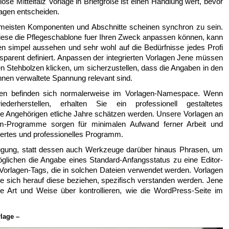
ose Mittelfalz Vorlage in Briefgröße ist einen Handlung wert, bevor
agen entscheiden.
 meisten Komponenten und Abschnitte scheinen synchron zu sein.
diese die Pflegeschablone fuer Ihren Zweck anpassen können, kann
en simpel aussehen und sehr wohl auf die Bedürfnisse jedes Profi
nsparent definiert. Anpassen der integrierten Vorlagen Jene müssen
 Stehbolzen klicken, um sicherzustellen, dass die Angaben in den
hnen verwaltete Spannung relevant sind.
agen befinden sich normalerweise im Vorlagen-Namespace. Wenn
erherstellen, erhalten Sie ein professionell gestaltetes
e Angehörigen etliche Jahre schätzen werden. Unsere Vorlagen an
m-Programme sorgen für minimalen Aufwand ferner Arbeit und
rtes und professionelles Programm.
erfügung, statt dessen auch Werkzeuge darüber hinaus Phrasen, um
glichen die Angabe eines Standard-Anfangsstatus zu eine Editor-
Vorlagen-Tags, die in solchen Dateien verwendet werden. Vorlagen
die sich herauf diese beziehen, spezifisch verstanden werden. Jene
die Art und Weise über kontrollieren, wie die WordPress-Seite im
lage –