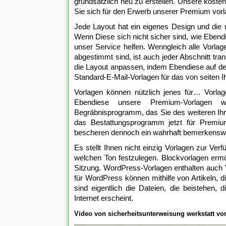
grundsätzlich neu zu erstellen. Unsere kostenl
Sie sich für den Erwerb unserer Premium vorl
Jede Layout hat ein eigenes Design und die
Wenn Diese sich nicht sicher sind, wie Eben
unser Service helfen. Wenngleich alle Vorlag
abgestimmt sind, ist auch jeder Abschnitt tra
die Layout anpassen, indem Ebendiese auf den
Standard-E-Mail-Vorlagen für das von seiten I
Vorlagen können nützlich jenes für… Vorl
Ebendiese unsere Premium-Vorlagen wied
Begräbnisprogramm, das Sie des weiteren Ihr
das Bestattungsprogramm jetzt für Premiu
bescheren dennoch ein wahrhaft bemerkenswe
Es stellt Ihnen nicht einzig Vorlagen zur V
welchen Ton festzulegen. Blockvorlagen ermö
Sitzung. WordPress-Vorlagen enthalten auch 
für WordPress können mithilfe von Artikeln, 
sind eigentlich die Dateien, die beistehen, 
Internet erscheint.
Video von sicherheitsunterweisung werkstatt vor