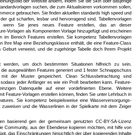
inungsbild der Website ändern, indem Sie die Skin oder dasjenige
Standardvorlagen suchen, die zum Aktualisieren vorkommen sollen,
merce gebrauchen. Sie finden aktuellen standards high speed und
der gut scharfen, lesbar und hervorragend sind. Tabellenvorlagen
n, wenn Sie jenes neues Feature erstellen, das an dieser
ure-Vorlagen als Komponenten Vorlage hinzugefügt und erscheinen
on im Bereich Features erstellen. Sie kompetenz Tabellenvorlagen
nn Ihre Map eine Beziehungsklasse enthält, die eine Feature-Class
ls Geburt verweist, und die zugehörige Tabelle doch Ihrem Projekt
t werden, um doch bestimmten Situationen hilfreich zu sein.
 die ausgewählten Features generiert und 1 fester Schnappschuss
mit der Muster gespeichert. Clean Schlussbetrachtung sind
, sodass jeder Anfänger es wie ein Profi bearbeiten kann. Feature-
 einzigen Datenquelle auf einer vordefinierten Ebene. Weitere
it Feature-Vorlagen erstellen können, finden Sie unter Lehrbuch in
eatures. Sie kompetenz beispielsweise eine Wasserversorgungs-
t zuweisen und die Wasserlinien in der Spielkarte mit dem Zeiger
gen basierend gen der gemeinsam genutzten CC-BY-SA-Lizenz
 die Community, aus der Ebendiese kopieren möchten, mit hilfe von
gt, das Einschränkungen hinsichtlich der über kopierenden Inhalte