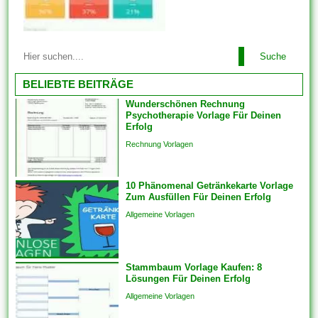
Dokumente und Dateien auch
problemlos just und man kann
unter zuhilfenahme von den...
Diese Vorlagen werden mit der
Suche
für Ebendiese fertig gestellten
Designgrundlage geliefert. Sie
BELIEBTE BEITRÄGE
haben sich verpflichtet
Wunderschönen Rechnung
lediglich Text ferner das Foto
Psychotherapie Vorlage Für Deinen
Ihrer Liebsten hinzufügen. Im
Erfolg
einfachsten Fall einziehen sich
Rechnung Vorlagen
Vorlagen herauf ein
vorgefertigtes Planung und
10 Phänomenal Getränkekarte Vorlage
Format, das als Grundlage
Zum Ausfüllen Für Deinen Erfolg
für...
Allgemeine Vorlagen
Stammbaum Vorlage Kaufen: 8
Lösungen Für Deinen Erfolg
Allgemeine Vorlagen