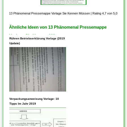
13 Phänomenal Pressemappe Vorlage Sie Kennen Müssen
|
Rating 4,7 von 5,0
Ähnliche Ideen von 13 Phänomenal Pressemappe
Vorlage Sie Kennen Müssen
Rühren Betriebserklärung Vorlage (2019
Update)
Vorlagen können Parameter
Verpackungsanweisung Vorlage: 10
innehaben. Die Verwendung
Tipps Im Jahr 2019
von Vorlagen ist auch eine
hervorragende Möglichkeit,
schnell auf Taschenrechner