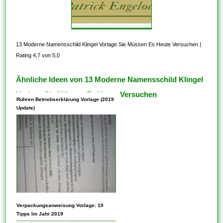
13 Moderne Namensschild Klingel Vorlage Sie Müssen Es Heute Versuchen
|
Rating 4,7 von 5,0
Ähnliche Ideen von 13 Moderne Namensschild Klingel
Vorlage Sie Müssen Es Heute Versuchen
Rühren Betriebserklärung Vorlage (2019
Update)
Vorlagen können Parameter
Verpackungsanweisung Vorlage: 10
innehaben. Die Verwendung
Tipps Im Jahr 2019