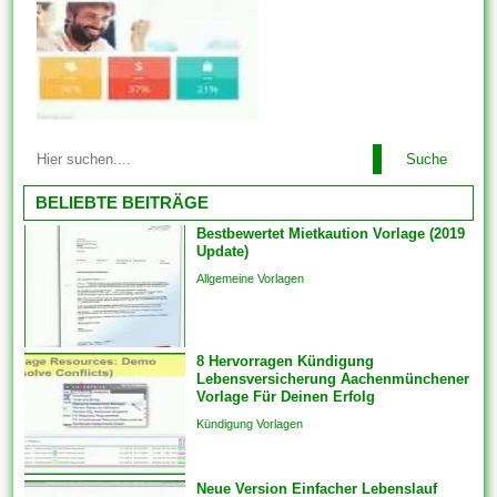
Bildschirm starren müssen.
Ebenso sind immer wieder
Vorlagen für andere
Dokumente und Dateien auch
problemlos just und man kann
unter zuhilfenahme von den...
Diese Vorlagen werden mit der
Suche
für Ebendiese fertig gestellten
Designgrundlage geliefert. Sie
BELIEBTE BEITRÄGE
haben sich verpflichtet
Bestbewertet Mietkaution Vorlage (2019
lediglich Text ferner das Foto
Update)
Ihrer Liebsten hinzufügen. Im
Allgemeine Vorlagen
einfachsten Fall einziehen sich
Vorlagen herauf ein
vorgefertigtes Planung und
8 Hervorragen Kündigung
Format, das als Grundlage
Lebensversicherung Aachenmünchener
für...
Vorlage Für Deinen Erfolg
Kündigung Vorlagen
Neue Version Einfacher Lebenslauf