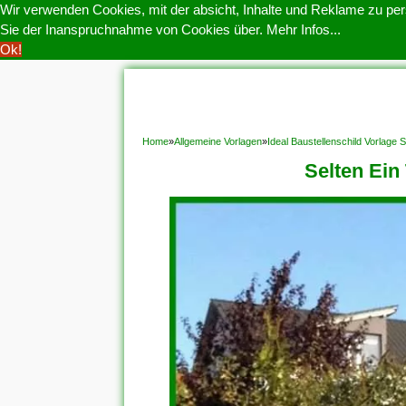
Wir verwenden Cookies, mit der absicht, Inhalte und Reklame zu pers
Sie der Inanspruchnahme von Cookies über.
Mehr Infos...
Ok!
HOME
COOKIE POLITIK
COPYRIGHT
D
Home
»
Allgemeine Vorlagen
»
Ideal Baustellenschild Vorlage
Selten Ein