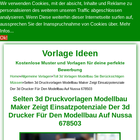
Wir verwenden Cookies, mit der absicht, Inhalte und Reklame zu
personalisieren des weiteren unseren Traffic abgeschlossen
analysieren. Wenn Diese weiterhin dieser Internetseite surfen auf,
aussprechen Sie der Inanspruchnahme von Cookies über.
Mehr
Infos...
Ok!
Vorlage Ideen
Kostenlose Muster und Vorlagen für deine perfekte
Bewerbung
Home
»
Allgemeine Vorlagen
»
Toll 3d Vorlagen Modellbau Sie Berücksichtigen
Müssen
»
Selten 3d Druckvorlagen Modellbau Maker Zeigt Einsatzpotenziale
Der 3d Drucker Für Den Modellbau Auf Nussa 678503
Selten 3d Druckvorlagen Modellbau
Maker Zeigt Einsatzpotenziale Der 3d
Drucker Für Den Modellbau Auf Nussa
678503