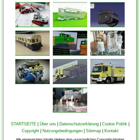
STARTSEITE
|
Über uns
|
Datenschutzerklärung
|
Cookie Politik
|
Copyright
|
Nutzungsbedingungen
|
Sitemap
|
Kontakt
Alle eingereichten Inhalte bleiben dem ursprünglichen Copyright-Inhaber