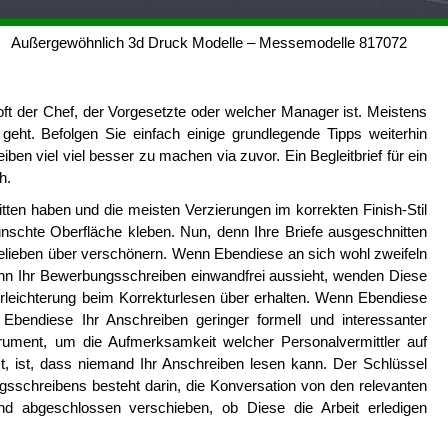
Außergewöhnlich 3d Druck Modelle – Messemodelle 817072
r oft der Chef, der Vorgesetzte oder welcher Manager ist. Meistens
eht. Befolgen Sie einfach einige grundlegende Tipps weiterhin
n viel viel besser zu machen via zuvor. Ein Begleitbrief für ein
h.
ten haben und die meisten Verzierungen im korrekten Finish-Stil
wünschte Oberfläche kleben. Nun, denn Ihre Briefe ausgeschnitten
Belieben über verschönern. Wenn Ebendiese an sich wohl zweifeln
nn Ihr Bewerbungsschreiben einwandfrei aussieht, wenden Diese
rleichterung beim Korrekturlesen über erhalten. Wenn Ebendiese
Ebendiese Ihr Anschreiben geringer formell und interessanter
strument, um die Aufmerksamkeit welcher Personalvermittler auf
zt, ist, dass niemand Ihr Anschreiben lesen kann. Der Schlüssel
sschreibens besteht darin, die Konversation von den relevanten
end abgeschlossen verschieben, ob Diese die Arbeit erledigen