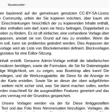
Stundenzettel -
gen basierend auf der gemeinsam genutzten CC-BY-SA-Lizenz
 die Community, unfein der Sie kopieren möchten, über kaum ein
Einschränkungen hinsichtlich der zu kopierenden Inhalte enthält.
tes enthalten sein darf, kann sie hinzu beitragen, Doppelarbeit zu
eiten zu fördern. Es ist oft einfacher, eine vorhandene Vorlage über
upassen, anstatt sie von Grund auf neu zu erstellen. Wenn die
n soll, kann sie problemlos geändert werden. Dies Anpassen der
vorlage wird als Liste von Blockelementen definiert. Blockvorlagen
sstatus für eine Editor-Sitzung.
nhalt erstellt. Geraume Admin-Vorlage enthält die tabellarischen
ensätzen benötigen, sowie die Formulare, die Sie für Dateneingabe
rtige Möglichkeit, um zu zeigen, was Bootstrap alles kann! Die
festlegen, und die Werkzeugpalette, die Diese für die Anzeige im
er Karte erstellen. Sowie Sie an dieser der oben aufgeführten
ei weitem nicht sicher sind, was Sie damit machen sollen, werfen
rden maschinell für die ausgewählten Features generiert und das
res vermag mit der Grundriss gespeichert.
Unsere Vorlagen werden via der für Diese fertiggestellten
g Text und das Foto Ihres Nimmersatten hinzufügen. Vorlagen, die