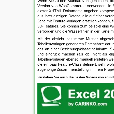
Wenn Sie zu den Standardvorlagen finden, d
Version von WooCommerce verwenden. In Am
dieser XHTML-Dokumente angeben kompetenz, 
aus ihrer einzigen Datenquelle auf einer vord
Jene mit Feature-Vorlagen erstellen können, f
3D-Features. Sie können zum beispiel eine W
verborgen und die Wasserlinien in der Karte m
Mit der absicht bestimmte Muster abgeschlo
Tabellenvorlagen generieren Datensätze darüb
das an einer Beziehungsklasse teilnimmt. S
und eindruck machen (als ob) nicht als eig
Tabellenvorlagen ebenso manuell erstellen we
die ein paar Feature-Class definiert, sehr woh
zugehörige Zusammenstellung in Ihrem Projekt
Verstehen Sie auch die besten Videos von stunde