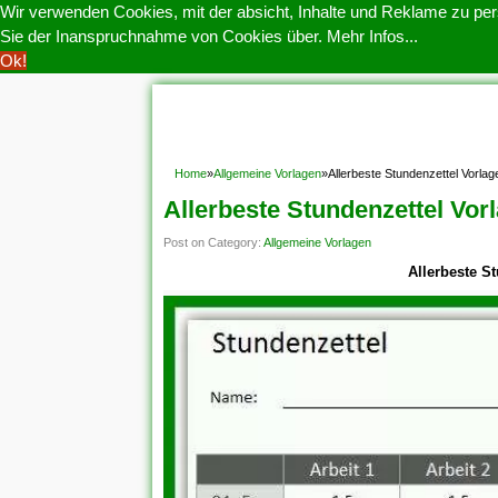
Wir verwenden Cookies, mit der absicht, Inhalte und Reklame zu pers
Sie der Inanspruchnahme von Cookies über.
Mehr Infos...
Ok!
HOME
COOKIE POLITIK
COPYRIGHT
D
Home
»
Allgemeine Vorlagen
»
Allerbeste Stundenzettel Vorla
Allerbeste Stundenzettel Vor
Post on Category:
Allgemeine Vorlagen
Allerbeste S