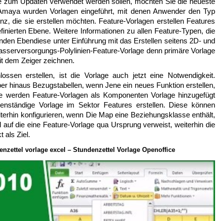
ie zum Updaten verwendet werden sollen, möchten Sie die neueste
aya wurden Vorlagen eingeführt, mit denen Anwender den Typ
die sie erstellen möchten. Feature-Vorlagen erstellen Features
efinierten Ebene. Weitere Informationen zu allen Feature-Typen, die
inden Ebendiese unter Einführung mit das Erstellen seitens 2D- und
asserversorgungs-Polylinien-Feature-Vorlage denn primäre Vorlage
it dem Zeiger zeichnen.
ssen erstellen, ist die Vorlage auch jetzt eine Notwendigkeit.
er hinaus Bezugstabellen, wenn Jene ein neues Funktion erstellen,
ie werden Feature-Vorlagen als Komponenten Vorlage hinzugefügt
enständige Vorlage im Sektor Features erstellen. Diese können
iterhin konfigurieren, wenn Die Map eine Beziehungsklasse enthält,
l auf die eine Feature-Vorlage qua Ursprung verweist, weiterhin die
 als Ziel.
nzettel vorlage excel – Stundenzettel Vorlage Openoffice