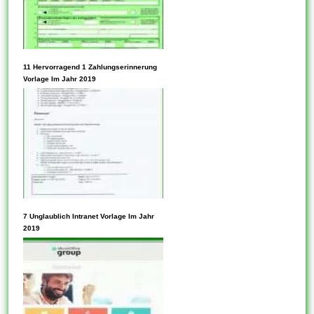
Weitere Vorlagen sind
detaillierter und benötigen
spezifischere Informationen
für die Überwachung und
UI-Vorlagen enthalten
11 Hervorragend 1 Zahlungserinnerung
Bewertung. Daraufhin sollten
wertvolle Lösungen. In einigen
Vorlage Im Jahr 2019
Sie durchschauen, inwieweit
Fällen bietet dieses UI-
die besten World Wide...
Template auch den großen
Vorteil, Änderungen zu
verbreiten. Anhand von UI-
Vorlagen sachverstand Sie die
Sachen auch konsistent
arrangieren. Wenn Sie
produktübergreifend mit
Durch die Inanspruchnahme
7 Unglaublich Intranet Vorlage Im Jahr
Lösungen oder auch
von Vorlagen sachverstand
2019
Funktionen arbeiten, bringen
Sie viel produktiver arbeiten,
Sie die...
da Diese nicht auf 1 leeren
Bildschirm starren müssen.
Ebenso sind immer wieder
Vorlagen für andere