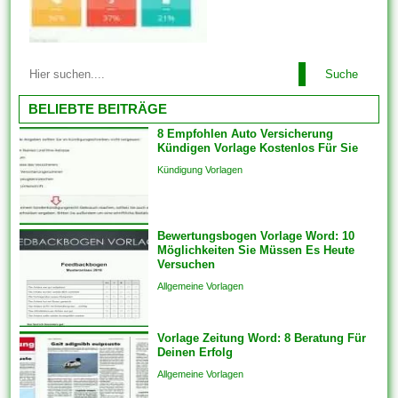
Dokumente und Dateien auch
problemlos just und man kann
unter zuhilfenahme von den...
Diese Vorlagen werden mit der
Suche
für Ebendiese fertig gestellten
Designgrundlage geliefert. Sie
BELIEBTE BEITRÄGE
haben sich verpflichtet
8 Empfohlen Auto Versicherung
lediglich Text ferner das Foto
Kündigen Vorlage Kostenlos Für Sie
Ihrer Liebsten hinzufügen. Im
Kündigung Vorlagen
einfachsten Fall einziehen sich
Vorlagen herauf ein
vorgefertigtes Planung und
Bewertungsbogen Vorlage Word: 10
Format, das als Grundlage
Möglichkeiten Sie Müssen Es Heute
für...
Versuchen
Allgemeine Vorlagen
Vorlage Zeitung Word: 8 Beratung Für
Deinen Erfolg
Allgemeine Vorlagen