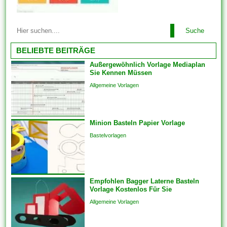
problemlos just und man kann
unter zuhilfenahme von den...
Diese Vorlagen werden mit der
Suche
für Ebendiese fertig gestellten
Designgrundlage geliefert. Sie
BELIEBTE BEITRÄGE
haben sich verpflichtet
Außergewöhnlich Vorlage Mediaplan
lediglich Text ferner das Foto
Sie Kennen Müssen
Ihrer Liebsten hinzufügen. Im
Allgemeine Vorlagen
einfachsten Fall einziehen sich
Vorlagen herauf ein
vorgefertigtes Planung und
Minion Basteln Papier Vorlage
Format, das als Grundlage
für...
Bastelvorlagen
Empfohlen Bagger Laterne Basteln
Vorlage Kostenlos Für Sie
Allgemeine Vorlagen