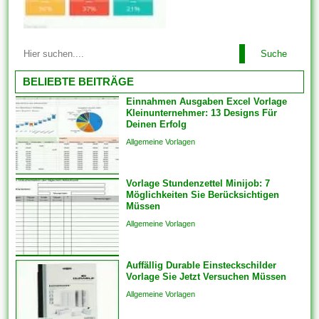
Dokumente und Dateien auch
problemlos just und man kann
unter zuhilfenahme von den...
Diese Vorlagen werden mit der
Suche
für Ebendiese fertig gestellten
Designgrundlage geliefert. Sie
BELIEBTE BEITRÄGE
haben sich verpflichtet
Einnahmen Ausgaben Excel Vorlage
lediglich Text ferner das Foto
Kleinunternehmer: 13 Designs Für
Ihrer Liebsten hinzufügen. Im
Deinen Erfolg
einfachsten Fall einziehen sich
Allgemeine Vorlagen
Vorlagen herauf ein
vorgefertigtes Planung und
Vorlage Stundenzettel Minijob: 7
Format, das als Grundlage
Möglichkeiten Sie Berücksichtigen
für...
Müssen
Allgemeine Vorlagen
Auffällig Durable Einsteckschilder
Vorlage Sie Jetzt Versuchen Müssen
Allgemeine Vorlagen