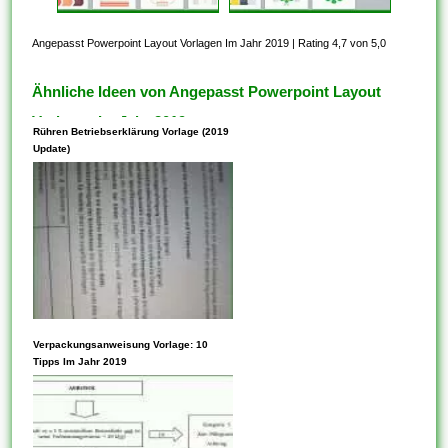
Angepasst Powerpoint Layout Vorlagen Im Jahr 2019
|
Rating 4,7 von 5,0
Ähnliche Ideen von Angepasst Powerpoint Layout
Vorlagen Im Jahr 2019
Rühren Betriebserklärung Vorlage (2019
Update)
Vorlagen können Parameter
Verpackungsanweisung Vorlage: 10
innehaben. Die Verwendung
Tipps Im Jahr 2019
von Vorlagen ist auch eine
hervorragende Möglichkeit,
schnell auf Taschenrechner