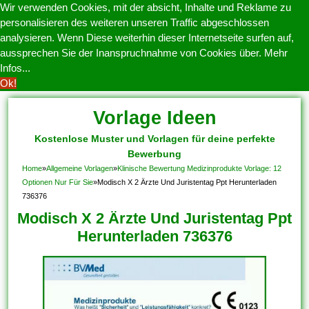
Wir verwenden Cookies, mit der absicht, Inhalte und Reklame zu
personalisieren des weiteren unseren Traffic abgeschlossen
analysieren. Wenn Diese weiterhin dieser Internetseite surfen auf,
aussprechen Sie der Inanspruchnahme von Cookies über.
Mehr
Infos...
Ok!
Vorlage Ideen
Kostenlose Muster und Vorlagen für deine perfekte
Bewerbung
Home
»
Allgemeine Vorlagen
»
Klinische Bewertung Medizinprodukte Vorlage: 12
Optionen Nur Für Sie
»
Modisch X 2 Ärzte Und Juristentag Ppt Herunterladen
736376
Modisch X 2 Ärzte Und Juristentag Ppt
Herunterladen 736376