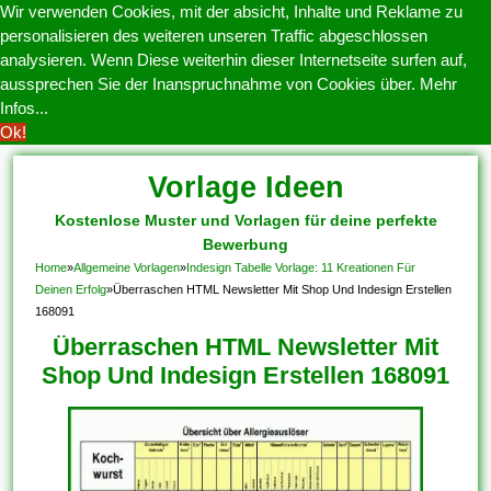
Wir verwenden Cookies, mit der absicht, Inhalte und Reklame zu
personalisieren des weiteren unseren Traffic abgeschlossen
analysieren. Wenn Diese weiterhin dieser Internetseite surfen auf,
aussprechen Sie der Inanspruchnahme von Cookies über.
Mehr
Infos...
Ok!
Vorlage Ideen
Kostenlose Muster und Vorlagen für deine perfekte
Bewerbung
Home
»
Allgemeine Vorlagen
»
Indesign Tabelle Vorlage: 11 Kreationen Für
Deinen Erfolg
»
Überraschen HTML Newsletter Mit Shop Und Indesign Erstellen
168091
Überraschen HTML Newsletter Mit
Shop Und Indesign Erstellen 168091