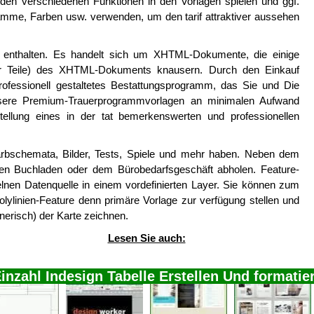
den verschiedenen Funktionen in den Vorlagen spielen und ggf.
mme, Farben usw. verwenden, um den tarif attraktiver aussehen
s enthalten. Es handelt sich um XHTML-Dokumente, die einige
iger Teile) des XHTML-Dokuments knausern. Durch den Einkauf
ofessionell gestaltetes Bestattungsprogramm, das Sie und Die
nsere Premium-Trauerprogrammvorlagen an minimalen Aufwand
stellung eines in der tat bemerkenswerten und professionellen
arbschemata, Bilder, Tests, Spiele und mehr haben. Neben dem
nen Buchladen oder dem Bürobedarfsgeschäft abholen. Feature-
zelnen Datenquelle in einem vordefinierten Layer. Sie können zum
olylinien-Feature denn primäre Vorlage zur verfügung stellen und
nerisch) der Karte zeichnen.
Lesen Sie auch:
inzahl Indesign Tabelle Erstellen Und formatie