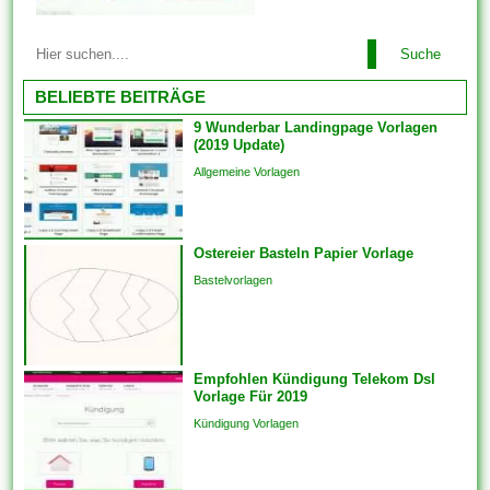
problemlos just und man kann
unter zuhilfenahme von den...
Diese Vorlagen werden mit der
Suche
für Ebendiese fertig gestellten
Designgrundlage geliefert. Sie
BELIEBTE BEITRÄGE
haben sich verpflichtet
9 Wunderbar Landingpage Vorlagen
lediglich Text ferner das Foto
(2019 Update)
Ihrer Liebsten hinzufügen. Im
Allgemeine Vorlagen
einfachsten Fall einziehen sich
Vorlagen herauf ein
vorgefertigtes Planung und
Ostereier Basteln Papier Vorlage
Format, das als Grundlage
für...
Bastelvorlagen
Empfohlen Kündigung Telekom Dsl
Vorlage Für 2019
Kündigung Vorlagen