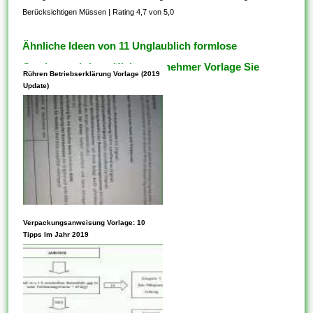
Berücksichtigen Müssen
|
Rating 4,7 von 5,0
Ähnliche Ideen von 11 Unglaublich formlose
Gewinnermittlung Kleinunternehmer Vorlage Sie
Rühren Betriebserklärung Vorlage (2019
Berücksichtigen Müssen
Update)
Vorlagen können Parameter
Verpackungsanweisung Vorlage: 10
innehaben. Die Verwendung
Tipps Im Jahr 2019
von Vorlagen ist auch eine
hervorragende Möglichkeit,
schnell auf Taschenrechner
oder Analysetools zuzugreifen,