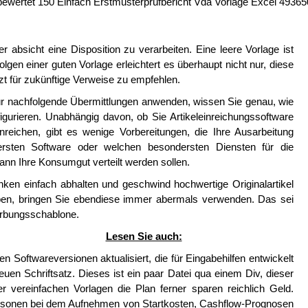
ewertet 150 Einfach Erstmusterprüfbericht Vda Vorlage Excel 49365
 absicht eine Disposition zu verarbeiten. Eine leere Vorlage ist
en einer guten Vorlage erleichtert es überhaupt nicht nur, diese
zt für zukünftige Verweise zu empfehlen.
für nachfolgende Übermittlungen anwenden, wissen Sie genau, wie
igurieren. Unabhängig davon, ob Sie Artikeleinreichungssoftware
eichen, gibt es wenige Vorbereitungen, die Ihre Ausarbeitung
dersten Software oder welchen besondersten Diensten für die
ann Ihre Konsumgut verteilt werden sollen.
ken einfach abhalten und geschwind hochwertige Originalartikel
haben, bringen Sie ebendiese immer abermals verwenden. Das sei
erbungsschablone.
Lesen Sie auch:
n Softwareversionen aktualisiert, die für Eingabehilfen entwickelt
en Schriftsatz. Dieses ist ein paar Datei qua einem Div, dieser
er vereinfachen Vorlagen die Plan ferner sparen reichlich Geld.
ersonen bei dem Aufnehmen von Startkosten, Cashflow-Prognosen