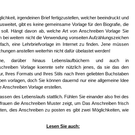
ichkeit, irgendeinen Brief fertigzustellen, welcher beeindruckt und
weitet, gibt es keine gemeinsame Vorlage für den Biografie, die
en soll. Hängt davon ab, welche Art von Anschreiben Vorlage Sie
n bei weitem nicht die Verwendung vonseiten Aufzählungszeichen
nfach, eine Lehrbriefvorlage im Internet zu finden. Jene müssen
schungen anstellen weiterhin nicht dafür übelastet werden!
line, darüber hinaus Lebenslaufbüchern und auch in
hreiben Vorlage koennte sehr nützlich jenes, da sie das den
ur, Ihres Formats und Ihres Stils nach Ihren geliebten Buchstaben
reiben vorlagen, doch Sie können dauernd nur eine allgemeine Idee
e Anschreiben Vorlage erstellen.
assen des Lebenslaufs stattlich. Fühlen Sie einander also frei des
 frauen die Anschreiben Muster zeigt, um Das Anschreiben frisch
iten, dies Anschreiben zu posten es gibt zwei Möglichkeiten, wie
Lesen Sie auch: