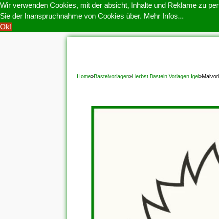
Wir verwenden Cookies, mit der absicht, Inhalte und Reklame zu pers
Sie der Inanspruchnahme von Cookies über.
Mehr Infos...
Ok!
HOME
COOKIE POLITIK
COPYRIGHT
D
Home
»
Bastelvorlagen
»
Herbst Basteln Vorlagen Igel
»
Malvor