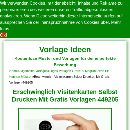
Wir verwenden Cookies, mit der absicht, Inhalte und Reklame zu
personalisieren des weiteren unseren Traffic abgeschlossen
analysieren. Wenn Diese weiterhin dieser Internetseite surfen auf,
aussprechen Sie der Inanspruchnahme von Cookies über.
Mehr
Infos...
Ok!
Vorlage Ideen
Kostenlose Muster und Vorlagen für deine perfekte
Bewerbung
Home
»
Allgemeine Vorlagen
»
Logos Vorlagen Gratis: 9 Möglichkeiten Sie
Kennen Müssen
»
Erschwinglich Visitenkarten Selbst Drucken Mit Gratis
Vorlagen 449205
Erschwinglich Visitenkarten Selbst
Drucken Mit Gratis Vorlagen 449205