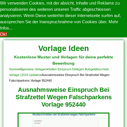
Wir verwenden Cookies, mit der absicht, Inhalte und Reklame zu
personalisieren des weiteren unseren Traffic abgeschlossen
analysieren. Wenn Diese weiterhin dieser Internetseite surfen auf,
aussprechen Sie der Inanspruchnahme von Cookies über.
Mehr
Infos...
Ok!
Vorlage Ideen
Kostenlose Muster und Vorlagen für deine perfekte
Bewerbung
Home
»
Allgemeine Vorlagen
»
Selten Einspruch Einlegen Bußgeldbescheid
Vorlage (2019 Update)
»
Ausnahmsweise Einspruch Bei Strafzettel Wegen
Falschparkens Vorlage 952440
Ausnahmsweise Einspruch Bei
Strafzettel Wegen Falschparkens
Vorlage 952440