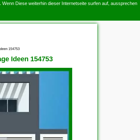
 Wenn Diese weiterhin dieser Internetseite surfen auf, aussprechen
SITEMAP
ÜBER UNS
 Ideen 154753
age Ideen 154753