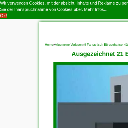
Wir verwenden Cookies, mit der absicht, Inhalte und Reklame zu pers
Sie der Inanspruchnahme von Cookies über.
Mehr Infos...
Ok!
HOME
COOKIE POLITIK
COPYRIGHT
D
Home
»
Allgemeine Vorlagen
»
9 Fantastisch Bürgschaftserklä
Ausgezeichnet 21 B