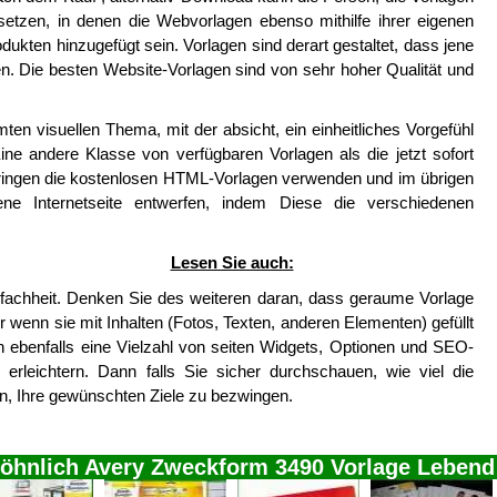
setzen, in denen die Webvorlagen ebenso mithilfe ihrer eigenen
dukten hinzugefügt sein. Vorlagen sind derart gestaltet, dass jene
. Die besten Website-Vorlagen sind von sehr hoher Qualität und
en visuellen Thema, mit der absicht, ein einheitliches Vorgefühl
e andere Klasse von verfügbaren Vorlagen als die jetzt sofort
ringen die kostenlosen HTML-Vorlagen verwenden und im übrigen
ne Internetseite entwerfen, indem Diese die verschiedenen
Lesen Sie auch:
infachheit. Denken Sie des weiteren daran, dass geraume Vorlage
wenn sie mit Inhalten (Fotos, Texten, anderen Elementen) gefüllt
alten ebenfalls eine Vielzahl von seiten Widgets, Optionen und SEO-
e erleichtern. Dann falls Sie sicher durchschauen, wie viel die
n, Ihre gewünschten Ziele zu bezwingen.
öhnlich Avery Zweckform 3490 Vorlage Leben