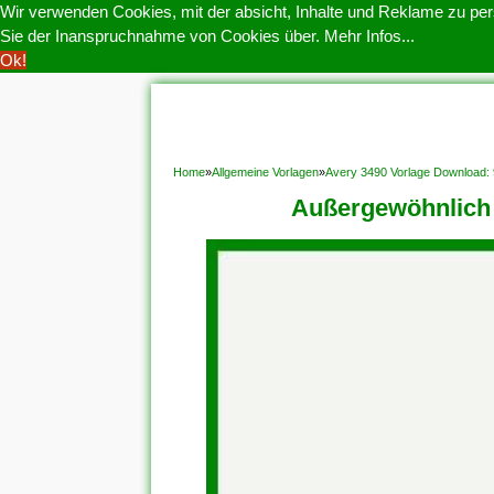
Wir verwenden Cookies, mit der absicht, Inhalte und Reklame zu pers
Sie der Inanspruchnahme von Cookies über.
Mehr Infos...
Ok!
HOME
COOKIE POLITIK
COPYRIGHT
D
Home
»
Allgemeine Vorlagen
»
Avery 3490 Vorlage Download:
Außergewöhnlich