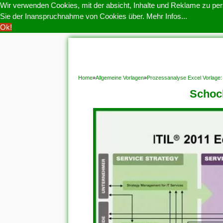
Wir verwenden Cookies, mit der absicht, Inhalte und Reklame zu pers
Sie der Inanspruchnahme von Cookies über.
Mehr Infos...
Ok!
HOME
COOKIE POLITIK
COPYRIGHT
D
Home
»
Allgemeine Vorlagen
»
Prozessanalyse Excel Vorlage:
Schock