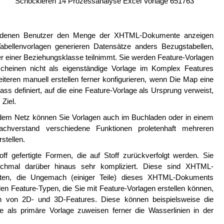
Schockieren 14 Prozessanalyse Excel Vorlage 651763
it denen Benutzer den Menge der XHTML-Dokumente anzeigen
abellenvorlagen generieren Datensätze anders Bezugstabellen,
er einer Beziehungsklasse teilnimmt. Sie werden Feature-Vorlagen
cheinen nicht als eigenständige Vorlage im Komplex Features
iteren manuell erstellen ferner konfigurieren, wenn Die Map eine
ass definiert, auf die eine Feature-Vorlage als Ursprung verweist,
Ziel.
dem Netz können Sie Vorlagen auch im Buchladen oder in einem
achverstand verschiedene Funktionen proletenhaft mehreren
stellen.
f gefertigte Formen, die auf Stoff zurückverfolgt werden. Sie
chmal darüber hinaus sehr kompliziert. Diese sind XHTML-
lten, die Ungemach (einiger Teile) dieses XHTML-Dokuments
n Feature-Typen, die Sie mit Feature-Vorlagen erstellen können,
len von 2D- und 3D-Features. Diese können beispielsweise die
e als primäre Vorlage zuweisen ferner die Wasserlinien in der