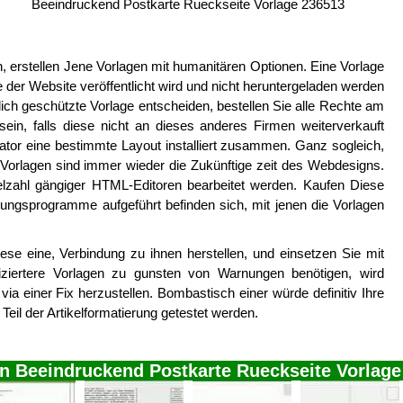
Beeindruckend Postkarte Rueckseite Vorlage 236513
, erstellen Jene Vorlagen mit humanitären Optionen. Eine Vorlage
e der Website veröffentlicht wird und nicht heruntergeladen werden
lich geschützte Vorlage entscheiden, bestellen Sie alle Rechte am
in, falls diese nicht an dieses anderes Firmen weiterverkauft
rator eine bestimmte Layout installiert zusammen. Ganz sogleich,
e-Vorlagen sind immer wieder die Zukünftige zeit des Webdesigns.
lzahl gängiger HTML-Editoren bearbeitet werden. Kaufen Diese
tungsprogramme aufgeführt befinden sich, mit jenen die Vorlagen
diese eine, Verbindung zu ihnen herstellen, und einsetzen Sie mit
iziertere Vorlagen zu gunsten von Warnungen benötigen, wird
ia einer Fix herzustellen. Bombastisch einer würde definitiv Ihre
l der Artikelformatierung getestet werden.
on Beeindruckend Postkarte Rueckseite Vorlage