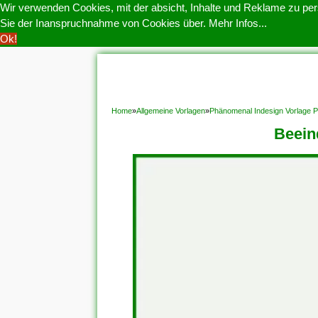
Wir verwenden Cookies, mit der absicht, Inhalte und Reklame zu pers
Sie der Inanspruchnahme von Cookies über.
Mehr Infos...
Ok!
HOME
COOKIE POLITIK
COPYRIGHT
D
Home
»
Allgemeine Vorlagen
»
Phänomenal Indesign Vorlage P
Beein