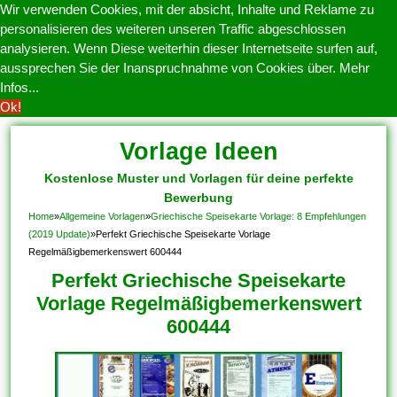
Wir verwenden Cookies, mit der absicht, Inhalte und Reklame zu
personalisieren des weiteren unseren Traffic abgeschlossen
analysieren. Wenn Diese weiterhin dieser Internetseite surfen auf,
aussprechen Sie der Inanspruchnahme von Cookies über.
Mehr
Infos...
Ok!
Vorlage Ideen
Kostenlose Muster und Vorlagen für deine perfekte
Bewerbung
Home
»
Allgemeine Vorlagen
»
Griechische Speisekarte Vorlage: 8 Empfehlungen
(2019 Update)
»
Perfekt Griechische Speisekarte Vorlage
Regelmäßigbemerkenswert 600444
Perfekt Griechische Speisekarte
Vorlage Regelmäßigbemerkenswert
600444