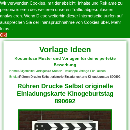
Wir verwenden Cookies, mit der absicht, Inhalte und Reklame zu
personalisieren des weiteren unseren Traffic abgeschlossen
analysieren. Wenn Diese weiterhin dieser Internetseite surfen auf,
aussprechen Sie der Inanspruchnahme von Cookies über.
Mehr
Infos...
Ok!
Vorlage Ideen
Kostenlose Muster und Vorlagen für deine perfekte
Bewerbung
Home
»
Allgemeine Vorlagen
»
8 Kreativ Filmklappe Vorlage Für Deinen
Erfolg
»
Rühren Drucke Selbst originelle Einladungskarte Kinogeburtstag 890692
Rühren Drucke Selbst originelle
Einladungskarte Kinogeburtstag
890692