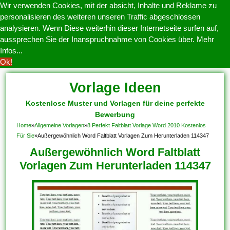
Wir verwenden Cookies, mit der absicht, Inhalte und Reklame zu
personalisieren des weiteren unseren Traffic abgeschlossen
analysieren. Wenn Diese weiterhin dieser Internetseite surfen auf,
aussprechen Sie der Inanspruchnahme von Cookies über.
Mehr
Infos...
Ok!
Vorlage Ideen
Kostenlose Muster und Vorlagen für deine perfekte
Bewerbung
Home
»
Allgemeine Vorlagen
»
8 Perfekt Faltblatt Vorlage Word 2010 Kostenlos
Für Sie
»
Außergewöhnlich Word Faltblatt Vorlagen Zum Herunterladen 114347
Außergewöhnlich Word Faltblatt
Vorlagen Zum Herunterladen 114347