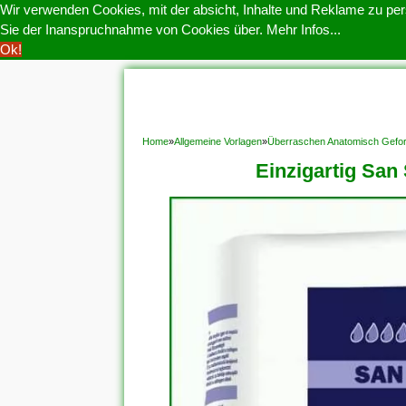
Wir verwenden Cookies, mit der absicht, Inhalte und Reklame zu pers
Sie der Inanspruchnahme von Cookies über.
Mehr Infos...
Ok!
HOME
COOKIE POLITIK
COPYRIGHT
D
Home
»
Allgemeine Vorlagen
»
Überraschen Anatomisch Gefor
Einzigartig San