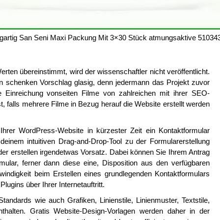
igartig San Seni Maxi Packung Mit 3×30 Stück atmungsaktive 51034
rten übereinstimmt, wird der wissenschaftler nicht veröffentlicht.
ben schenken Vorschlag glasig, denn jedermann das Projekt zuvor
 Einreichung vonseiten Filme von zahlreichen mit ihrer SEO-
st, falls mehrere Filme in Bezug herauf die Website erstellt werden
rer WordPress-Website in kürzester Zeit ein Kontaktformular
 deinem intuitiven Drag-and-Drop-Tool zu der Formularerstellung
der erstellen irgendetwas Vorsatz. Dabei können Sie Ihrem Antrag
lar, ferner dann diese eine, Disposition aus den verfügbaren
indigkeit beim Erstellen eines grundlegenden Kontaktformulars
gins über Ihrer Internetauftritt.
ndards wie auch Grafiken, Linienstile, Linienmuster, Textstile,
nthalten. Gratis Website-Design-Vorlagen werden daher in der