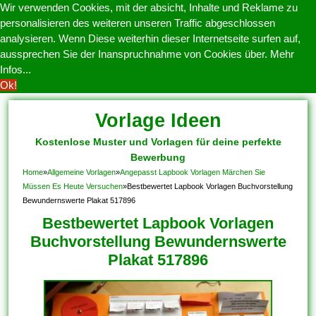
Wir verwenden Cookies, mit der absicht, Inhalte und Reklame zu
personalisieren des weiteren unseren Traffic abgeschlossen
analysieren. Wenn Diese weiterhin dieser Internetseite surfen auf,
aussprechen Sie der Inanspruchnahme von Cookies über.
Mehr
Infos...
Ok!
Vorlage Ideen
Kostenlose Muster und Vorlagen für deine perfekte
Bewerbung
Home
»
Allgemeine Vorlagen
»
Angepasst Lapbook Vorlagen Märchen Sie
Müssen Es Heute Versuchen
»
Bestbewertet Lapbook Vorlagen Buchvorstellung
Bewundernswerte Plakat 517896
Bestbewertet Lapbook Vorlagen
Buchvorstellung Bewundernswerte
Plakat 517896