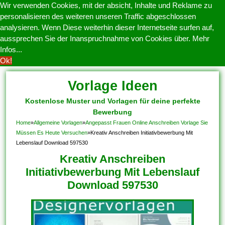
Wir verwenden Cookies, mit der absicht, Inhalte und Reklame zu
personalisieren des weiteren unseren Traffic abgeschlossen
analysieren. Wenn Diese weiterhin dieser Internetseite surfen auf,
aussprechen Sie der Inanspruchnahme von Cookies über.
Mehr
Infos...
Ok!
Vorlage Ideen
Kostenlose Muster und Vorlagen für deine perfekte
Bewerbung
Home
»
Allgemeine Vorlagen
»
Angepasst Frauen Online Anschreiben Vorlage Sie
Müssen Es Heute Versuchen
»
Kreativ Anschreiben Initiativbewerbung Mit
Lebenslauf Download 597530
Kreativ Anschreiben
Initiativbewerbung Mit Lebenslauf
Download 597530