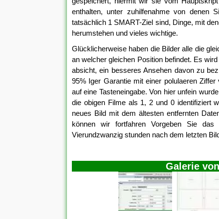
gespeichert, hiermit wir sie vom Hauptskr
enthalten, unter zuhilfenahme von denen Si
tatsächlich 1 SMART-Ziel sind, Dinge, mit dene
herumstehen und vieles wichtige.
Glücklicherweise haben die Bilder alle die g
an welcher gleichen Position befindet. Es wird z
absicht, ein besseres Ansehen davon zu bezi
95% Iger Garantie mit einer polulaeren Ziffer
auf eine Tasteneingabe. Von hier unfein wurde
die obigen Filme als 1, 2 und 0 identifizie
neues Bild mit dem ältesten entfernten Dat
können wir fortfahren Vorgeben Sie das 
Vierundzwanzig stunden nach dem letzten Bild
Galerie von