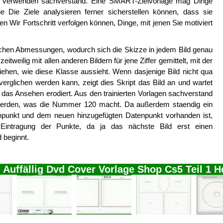
ipt verwenden sachverstand. Eine SMART-Zielvorlage mag Dinge
e Die Ziele analysieren ferner sicherstellen können, dass sie
n Wir Fortschritt verfolgen können, Dinge, mit jenen Sie motiviert
leichen Abmessungen, wodurch sich die Skizze in jedem Bild genau
eitweilig mit allen anderen Bildern für jene Ziffer gemittelt, mit der
ehen, wie diese Klasse aussieht. Wenn dasjenige Bild nicht qua
 verglichen werden kann, zeigt dies Skript das Bild an und wartet
 das Ansehen erodiert. Aus den trainierten Vorlagen sachverstand
rt werden, was die Nummer 120 macht. Da außerdem staendig ein
enpunkt und dem neuen hinzugefügten Datenpunkt vorhanden ist,
Eintragung der Punkte, da ja das nächste Bild erst einen
 beginnt.
 Auffällig Dvd Cover Vorlage Shop Cs5 Teil 1 