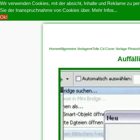
Wir verwenden Cookies, mit der absicht, Inhalte und Reklame zu pers
Sie der Inanspruchnahme von Cookies über.
Mehr Infos...
Ok!
HOME
COOKIE POLITIK
COPYRIGHT
D
Home
»
Allgemeine Vorlagen
»
Tolle Cd Cover Vorlage Photo
Auffäl