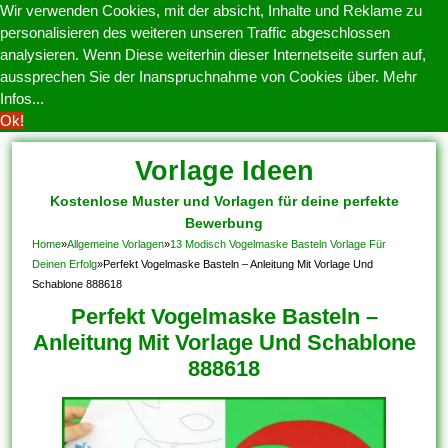
Wir verwenden Cookies, mit der absicht, Inhalte und Reklame zu
personalisieren des weiteren unseren Traffic abgeschlossen
analysieren. Wenn Diese weiterhin dieser Internetseite surfen auf,
aussprechen Sie der Inanspruchnahme von Cookies über.
Mehr
Infos...
Ok!
Vorlage Ideen
Kostenlose Muster und Vorlagen für deine perfekte
Bewerbung
Home
»
Allgemeine Vorlagen
»
13 Modisch Vogelmaske Basteln Vorlage Für
Deinen Erfolg
»
Perfekt Vogelmaske Basteln – Anleitung Mit Vorlage Und
Schablone 888618
Perfekt Vogelmaske Basteln –
Anleitung Mit Vorlage Und Schablone
888618