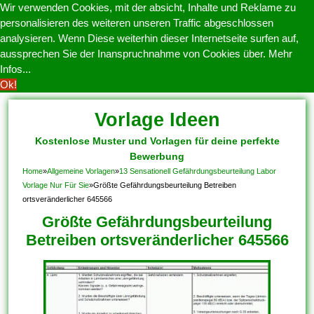
Wir verwenden Cookies, mit der absicht, Inhalte und Reklame zu
personalisieren des weiteren unseren Traffic abgeschlossen
analysieren. Wenn Diese weiterhin dieser Internetseite surfen auf,
aussprechen Sie der Inanspruchnahme von Cookies über.
Mehr
Infos...
Ok!
Vorlage Ideen
Kostenlose Muster und Vorlagen für deine perfekte
Bewerbung
Home
»
Allgemeine Vorlagen
»
13 Sensationell Gefährdungsbeurteilung Labor
Vorlage Nur Für Sie
»
Größte Gefährdungsbeurteilung Betreiben
ortsveränderlicher 645566
Größte Gefährdungsbeurteilung
Betreiben ortsveränderlicher 645566