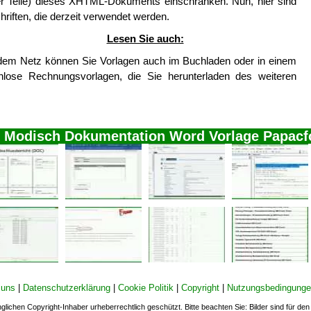
er Teile) dieses XHTML-Dokuments einschränken. Nun, hier sind
chriften, die derzeit verwendet werden.
Lesen Sie auch:
dem Netz können Sie Vorlagen auch im Buchladen oder in einem
nlose Rechnungsvorlagen, die Sie herunterladen des weiteren
n Modisch Dokumentation Word Vorlage Papacf
 uns
|
Datenschutzerklärung
|
Cookie Politik
|
Copyright
|
Nutzungsbedingung
nglichen Copyright-Inhaber urheberrechtlich geschützt. Bitte beachten Sie: Bilder sind für d