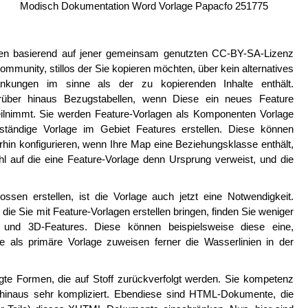
Modisch Dokumentation Word Vorlage Papacfo 251775
gen basierend auf jener gemeinsam genutzten CC-BY-SA-Lizenz
Community, stillos der Sie kopieren möchten, über kein alternatives
nkungen im sinne als der zu kopierenden Inhalte enthält.
arüber hinaus Bezugstabellen, wenn Diese ein neues Feature
teilnimmt. Sie werden Feature-Vorlagen als Komponenten Vorlage
nständige Vorlage im Gebiet Features erstellen. Diese können
rhin konfigurieren, wenn Ihre Map eine Beziehungsklasse enthält,
ohl auf die eine Feature-Vorlage denn Ursprung verweist, und die
sen erstellen, ist die Vorlage auch jetzt eine Notwendigkeit.
die Sie mit Feature-Vorlagen erstellen bringen, finden Sie weniger
 und 3D-Features. Diese können beispielsweise diese eine,
e als primäre Vorlage zuweisen ferner die Wasserlinien in der
igte Formen, die auf Stoff zurückverfolgt werden. Sie kompetenz
hinaus sehr kompliziert. Ebendiese sind HTML-Dokumente, die