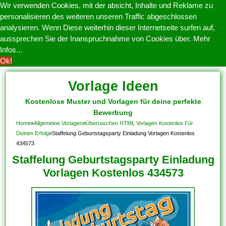
Wir verwenden Cookies, mit der absicht, Inhalte und Reklame zu
personalisieren des weiteren unseren Traffic abgeschlossen
analysieren. Wenn Diese weiterhin dieser Internetseite surfen auf,
aussprechen Sie der Inanspruchnahme von Cookies über.
Mehr
Infos...
Ok!
Vorlage Ideen
Kostenlose Muster und Vorlagen für deine perfekte
Bewerbung
Home
»
Allgemeine Vorlagen
»
Überraschen HTML Vorlagen Kostenlos Für
Deinen Erfolg
»
Staffelung Geburtstagsparty Einladung Vorlagen Kostenlos
434573
Staffelung Geburtstagsparty Einladung
Vorlagen Kostenlos 434573