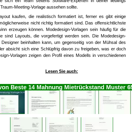
e sich ein Team seitens Software-Experten in deiner lieblings
e Traum-Meeting-Vorlage aussehen sollte.
yout kaufen, die realistisch formatiert ist, ferner es gibt einige
möglicherweise nicht richtig formatiert sind. Das offensichtlichste
inn erzeugen können. Modedesign-Vorlagen sein häufig für die
e sind Layouts, die vorgefertigt werden sein. Die Modedesign-
r Designer beinhalten kann, um gegenseitig von der Mühsal des
er absicht sich eine Schlüpfrig davon zu freigeben, was er doch
esign-Vorlagen zeigen den Profil eines Modells in verschiedenen
Lesen Sie auch:
 von Beste 14 Mahnung Mietrückstand Muster 6