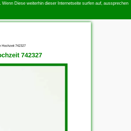
 Wenn Diese weiterhin dieser Internetseite surfen auf, aussprechen
SITEMAP
ÜBER UNS
e Hochzeit 742327
ochzeit 742327