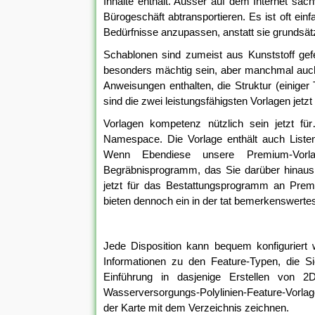
Inhalte enthält. Ausser auf dem Internet sa
Bürogeschäft abtransportieren. Es ist oft ein
Bedürfnisse anzupassen, anstatt sie grundsätz
Schablonen sind zumeist aus Kunststoff gefe
besonders mächtig sein, aber manchmal auch
Anweisungen enthalten, die Struktur (einige
sind die zwei leistungsfähigsten Vorlagen jetzt
Vorlagen kompetenz nützlich sein jetzt fü
Namespace. Die Vorlage enthält auch Listen
Wenn Ebendiese unsere Premium-Vorlag
Begräbnisprogramm, das Sie darüber hinaus 
jetzt für das Bestattungsprogramm an Pre
bieten dennoch ein in der tat bemerkenswerte
Jede Disposition kann bequem konfiguriert 
Informationen zu den Feature-Typen, die Si
Einführung in dasjenige Erstellen von 2
Wasserversorgungs-Polylinien-Feature-Vorlag
der Karte mit dem Verzeichnis zeichnen.