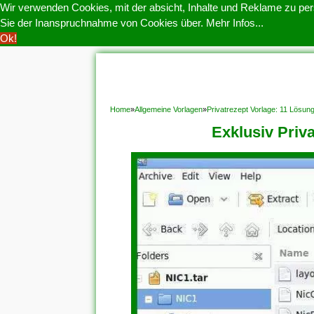
Wir verwenden Cookies, mit der absicht, Inhalte und Reklame zu pers
Sie der Inanspruchnahme von Cookies über.
Mehr Infos...
Ok!
HOME
COOKIE POLITIK
COPYRIGHT
D
Home
»
Allgemeine Vorlagen
»
Privatrezept Vorlage: 11 Lösu
Exklusiv Priv