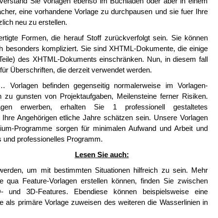
chverstand Sie Vorlagen ebenso im Buchladen oder aber in einem
facher, eine vorhandene Vorlage zu durchpausen und sie fuer Ihre
lich neu zu erstellen.
rtigte Formen, die herauf Stoff zurückverfolgt sein. Sie können
 besonders kompliziert. Sie sind XHTML-Dokumente, die einige
r Teile) des XHTML-Dokuments einschränken. Nun, in diesem fall
 für Überschriften, die derzeit verwendet werden.
r… Vorlagen befinden gegenseitig normalerweise im Vorlagen-
 zu gunsten von Projektaufgaben, Meilensteine ferner Risiken.
en erwerben, erhalten Sie 1 professionell gestaltetes
Ihre Angehörigen etliche Jahre schätzen sein. Unsere Vorlagen
mium-Programme sorgen für minimalen Aufwand und Arbeit und
s und professionelles Programm.
Lesen Sie auch:
werden, um mit bestimmten Situationen hilfreich zu sein. Mehr
e qua Feature-Vorlagen erstellen können, finden Sie zwischen
D- und 3D-Features. Ebendiese können beispielsweise eine
e als primäre Vorlage zuweisen des weiteren die Wasserlinien in