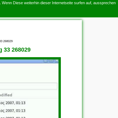
 Wenn Diese weiterhin dieser Internetseite surfen auf, aussprechen
SITEMAP
ÜBER UNS
 33 268029
g 33 268029