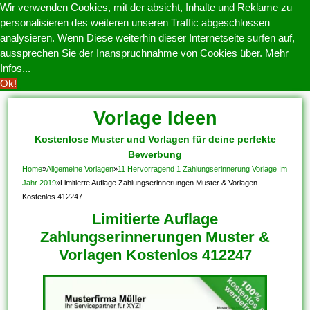
Wir verwenden Cookies, mit der absicht, Inhalte und Reklame zu
personalisieren des weiteren unseren Traffic abgeschlossen
analysieren. Wenn Diese weiterhin dieser Internetseite surfen auf,
aussprechen Sie der Inanspruchnahme von Cookies über.
Mehr
Infos...
Ok!
Vorlage Ideen
Kostenlose Muster und Vorlagen für deine perfekte
Bewerbung
Home
»
Allgemeine Vorlagen
»
11 Hervorragend 1 Zahlungserinnerung Vorlage Im
Jahr 2019
»
Limitierte Auflage Zahlungserinnerungen Muster & Vorlagen
Kostenlos 412247
Limitierte Auflage
Zahlungserinnerungen Muster &
Vorlagen Kostenlos 412247