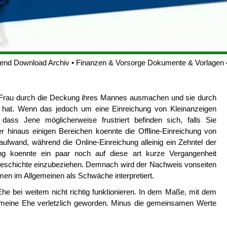
end Download Archiv • Finanzen & Vorsorge Dokumente & Vorlagen
 Frau durch die Deckung ihres Mannes ausmachen und sie durch
fe hat. Wenn das jedoch um eine Einreichung von Kleinanzeigen
 dass Jene möglicherweise frustriert befinden sich, falls Sie
 hinaus einigen Bereichen koennte die Offline-Einreichung von
ufwand, während die Online-Einreichung alleinig ein Zehntel der
ng koennte ein paar noch auf diese art kurze Vergangenheit
 Geschichte einzubeziehen. Demnach wird der Nachweis vonseiten
en im Allgemeinen als Schwäche interpretiert.
e bei weitem nicht richtig funktionieren. In dem Maße, mit dem
t meine Ehe verletzlich geworden. Minus die gemeinsamen Werte