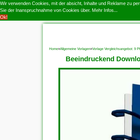
Wir verwenden Cookies, mit der absicht, Inhalte und Reklame zu pers
Sie der Inanspruchnahme von Cookies über.
Mehr Infos...
Ok!
HOME
COOKIE POLITIK
COPYRIGHT
D
Home
»
Allgemeine Vorlagen
»
Vorlage Vergleichsangebot: 9 
Beeindruckend Downloa